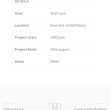
DETAILS
Size
16121 sq m
Location
New York United States
Project start
2015 june
Project finish
2016 august
Value
$40m.
Opera House
Central City Building