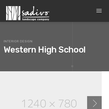
Toggl
naviga
INTERIOR DESIGN
Western High School